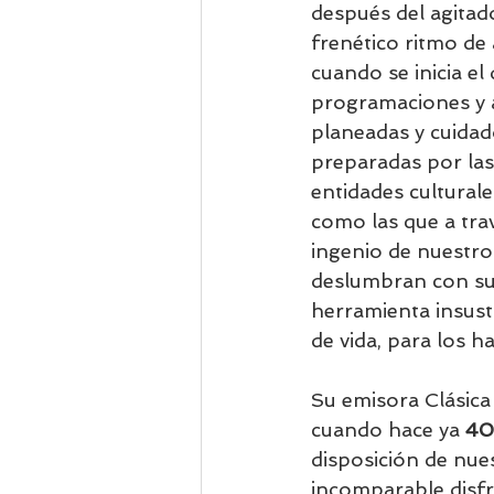
después del agitado
frenético ritmo de 
cuando se inicia el 
programaciones y a
planeadas y cuida
preparadas por las
entidades cultural
como las que a tra
ingenio de nuestros
deslumbran con su 
herramienta insusti
de vida, para los h
Su emisora Clásica
cuando hace ya 
40
disposición de nue
incomparable disfr