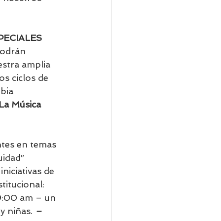
PECIALES 
podrán 
estra amplia 
s ciclos de 
bia 
La Música 
tes en temas 
uidad” 
niciativas de 
itucional: 
9:00 am – un 
y niñas. 
– 