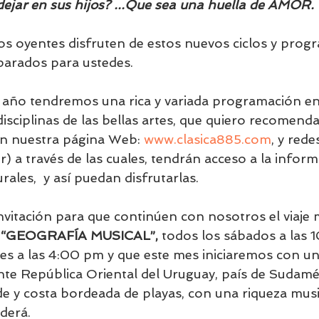
dejar en sus hijos? ...Que sea una huella de AMOR.
s oyentes disfruten de estos nuevos ciclos y prog
parados para ustedes.
año tendremos una rica y variada programación en 
disciplinas de las bellas artes, que quiero recomend
n nuestra página Web: 
www.clasica885.com
, y rede
) a través de las cuales, tendrán acceso a la inform
rales,  y así puedan disfrutarlas.
invitación para que continúen con nosotros el viaje 
 
“GEOGRAFÍA MUSICAL”, 
todos los sábados a las 1
es a las 4:00 pm y que este mes iniciaremos con una 
nte República Oriental del Uruguay, país de Sudamé
de y costa bordeada de playas, con una riqueza musi
derá.