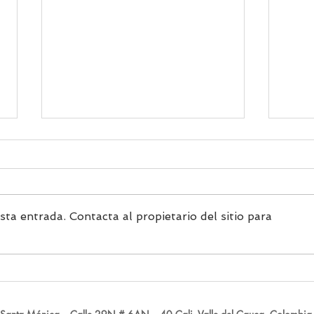
ta entrada. Contacta al propietario del sitio para
Los secretos de los grandes
Soli
compositores, nuestro nuevo
difíci
espacio