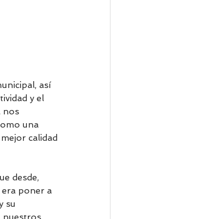
nicipal, así 
vidad y el 
a nos 
 como una 
 mejor calidad 
ue desde, 
 era poner a 
y su 
e nuestros 