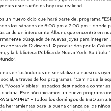
yentes este sueño es hoy una realidad.
os un nuevo ciclo que hará parte del programa 
“ES
todos los sábados de 6:00 pm a 7:00 pm - donde 
música de un interesante Álbum, que encontré en nu
ermanente búsqueda de nuevas joyas para integrar lo
m consta de 12 discos L.P producidos por la Colum
, y la biblioteca Pública de Nueva York. Su título 
“
Mundo”.
amos enfocándonos en sensibilizar a nuestros oyen
social, a través de los programas: “Caminos a la eq
, “Voces Visibles”, espacios destinados a contarles i
iudadana. Este año iniciamos un nuevo programa inst
RA SIEMPRE”
 – todos los domingos de 8:30 am a 
da herramientas para la buena crianza de los niños 